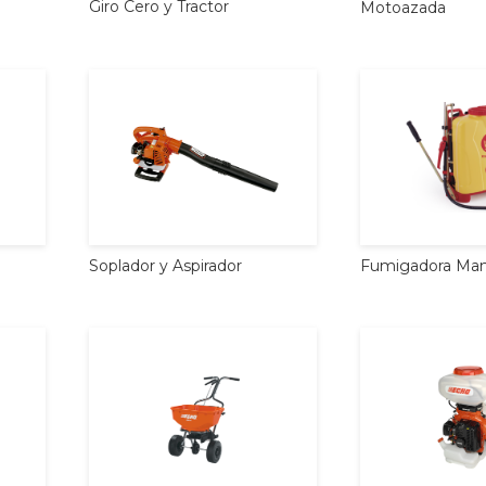
Giro
Cero
y
Tractor
Motoazada
Soplador
y
Aspirador
Fumigadora
Man