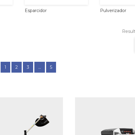
Esparcidor
Pulverizador
Result
1
2
3
...
5