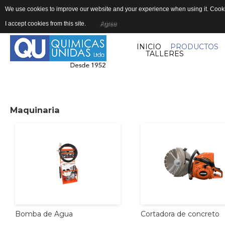
We use cookies to improve our website and your experience when using it. Cookie
I accept cookies from this site.
Agree
INICIO
PRODUCTOS
TALLERES
Maquinaria
Cortadora
de
concreto
Bomba
de
Agua