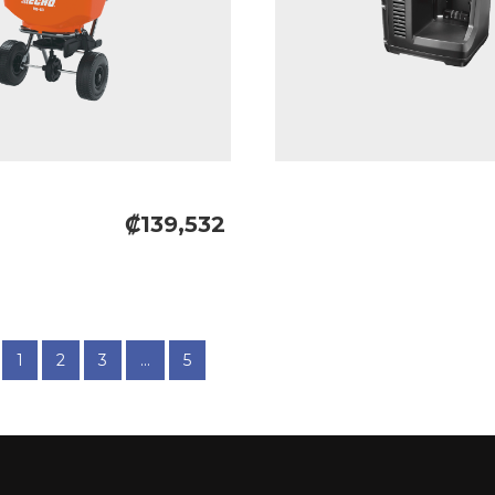
₡139,532
1
2
3
...
5