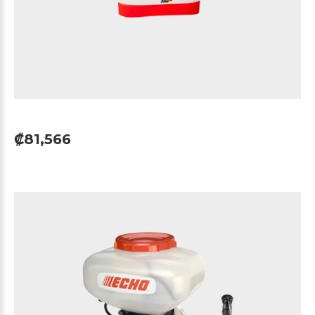
₡81,566