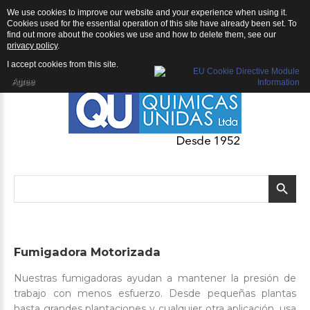
We use cookies to improve our website and your experience when using it.
QU | Productos
Cookies used for the essential operation of this site have already been set. To
find out more about the cookies we use and how to delete them, see our
privacy policy
.
I accept cookies from this site.
Agree
Fumigadora
Motorizada
Nuestras fumigadoras ayudan a mantener la presión de
trabajo con menos esfuerzo. Desde pequeñas plantas
hasta grandes plantaciones y cualquier otra aplicación, usa