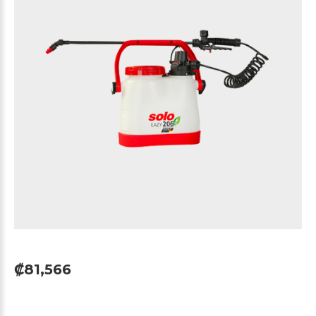
₡81,566