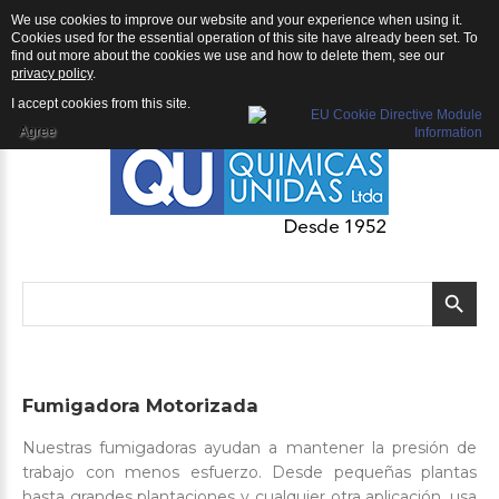
We use cookies to improve our website and your experience when using it.
QU | Productos
Cookies used for the essential operation of this site have already been set. To
find out more about the cookies we use and how to delete them, see our
privacy policy
.
I accept cookies from this site.
Agree
Fumigadora
Motorizada
Nuestras fumigadoras ayudan a mantener la presión de
trabajo con menos esfuerzo. Desde pequeñas plantas
hasta grandes plantaciones y cualquier otra aplicación, usa