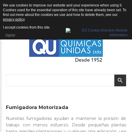
We use cookies to improve our website and your experience when using it.
QU | Productos
Cookies used for the essential operation of this site have already been set. To
find out more about the cookies we use and how to delete them, see our
privacy policy
.
I accept cookies from this site.
Agree
Fumigadora
Motorizada
Nuestras fumigadoras ayudan a mantener la presión de
trabajo con menos esfuerzo. Desde pequeñas plantas
hasta grandes plantaciones y cualquier otra aplicación, usa