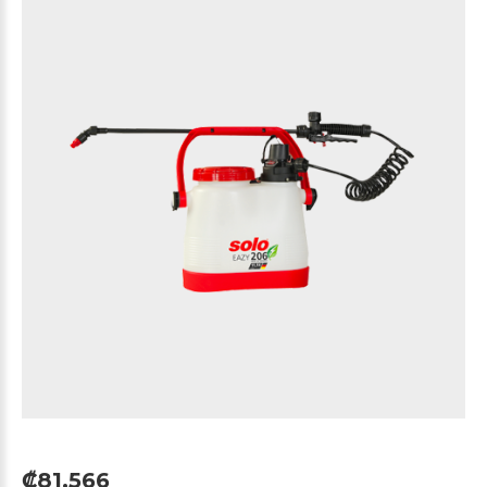
₡81,566