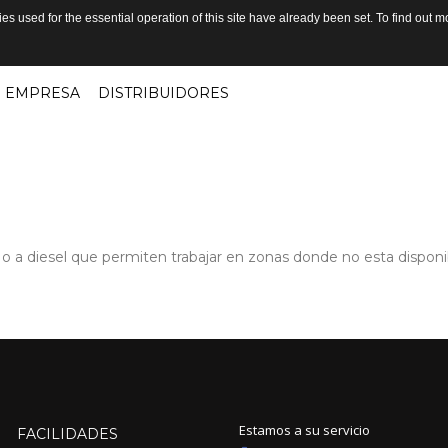
s used for the essential operation of this site have already been set. To find out
EMPRESA
DISTRIBUIDORES
diesel que permiten trabajar en zonas donde no esta disponible
Estamos a su servicio
FACILIDADES