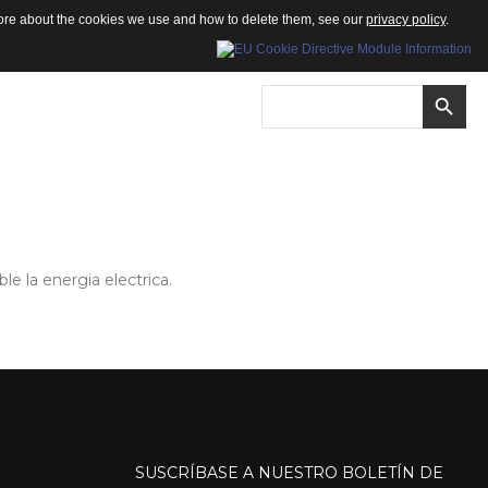
 more about the cookies we use and how to delete them, see our
privacy policy
.
 la energia electrica.
SUSCRÍBASE
A
NUESTRO
BOLETÍN
DE