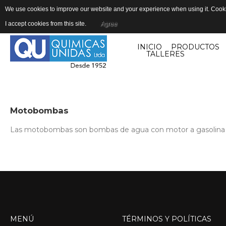
We use cookies to improve our website and your experience when using it. Cookie
I accept cookies from this site.
Agree
INICIO
PRODUCTOS
TALLERES
Motobombas
Las motobombas son bombas de agua con motor a gasolina o a 
MENÚ
TÉRMINOS
Y
POLÍTICAS