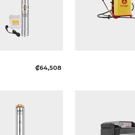
₡64,508