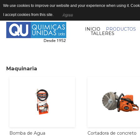
We use cookies to improve our website and your experience when using it. Cookie
I accept cookies from this site.
Agree
INICIO
PRODUCTOS
TALLERES
Maquinaria
Cortadora
de
concreto
Bomba
de
Agua