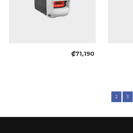
₡71,190
2
3