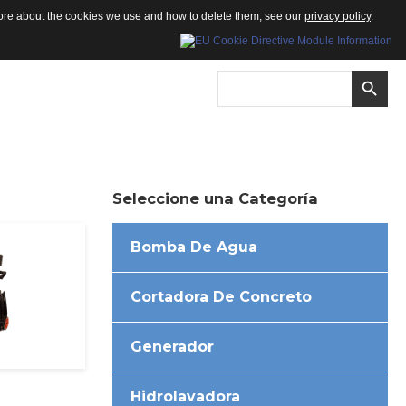
 more about the cookies we use and how to delete them, see our
privacy policy
.
Seleccione
una
Categoría
Bomba De Agua
Cortadora De Concreto
Generador
Hidrolavadora