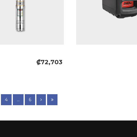
₡72,703
4
...
6