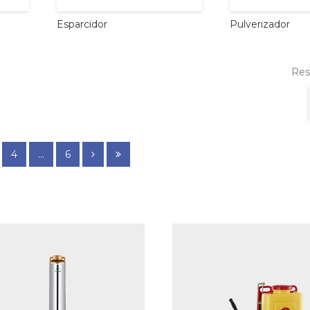
Esparcidor
Pulverizador
Resu
4
...
6