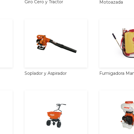
Giro
Cero
y
Tractor
Motoazada
Soplador
y
Aspirador
Fumigadora
Man