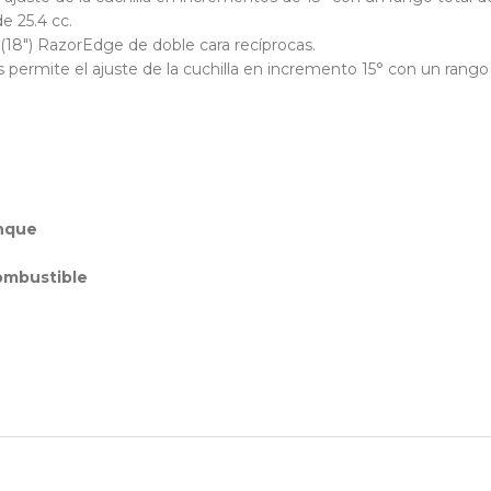
e 25.4 cc.
(18") RazorEdge de doble cara recíprocas.
 permite el ajuste de la cuchilla en incremento 15° con un rango
anque
ombustible