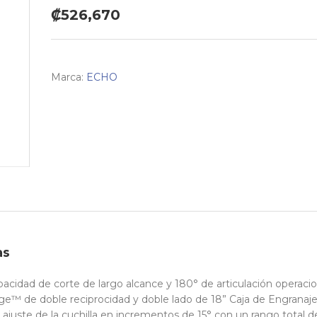
₡526,670
Marca:
ECHO
as
pacidad de corte de largo alcance y 180° de articulación operacio
ge™ de doble reciprocidad y doble lado de 18” Caja de Engranaj
 ajuste de la cuchilla en incrementos de 15° con un rango total d