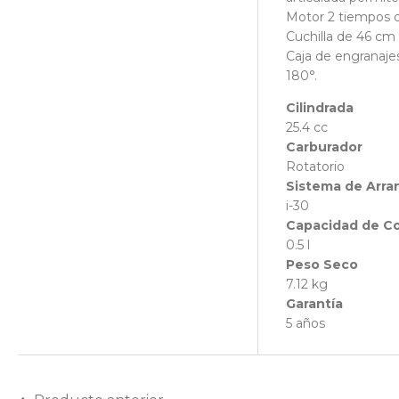
Motor 2 tiempos d
Cuchilla de 46 cm 
Caja de engranajes
180°.
Cilindrada
25.4 cc
Carburador
Rotatorio
Sistema de Arr
i-30
Capacidad de C
0.5 l
Peso Seco
7.12 kg
Garantía
5 años