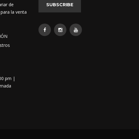
riar de
SUBSCRIBE
 para la venta
IÓN
stros
:00 pm |
ornada