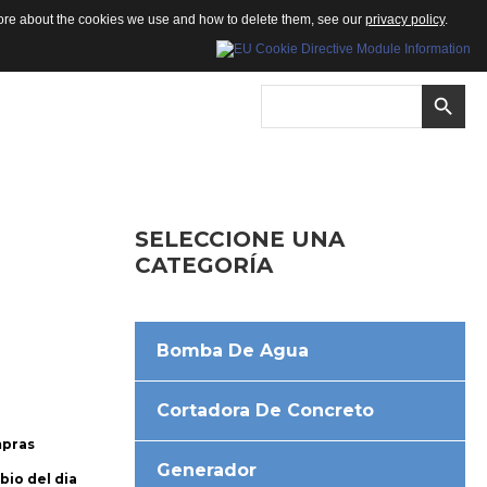
 more about the cookies we use and how to delete them, see our
privacy policy
.
SELECCIONE
UNA
CATEGORÍA
Bomba De Agua
Cortadora De Concreto
mpras
Generador
bio del dia