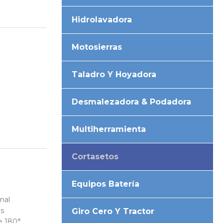
Hidrolavadora
Motosierras
Taladro Y Hoyadora
Desmalezadora & Podadora
Multiherramienta
Cortasetos
Equipos Batería
nal
es
Giro Cero Y Tractor
e 180°.