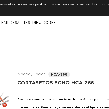
s used for the essential operation of this site have already been set. To find out
EMPRESA
DISTRIBUIDORES
Modelo / Código:
HCA-266
CORTASETOS
ECHO
HCA-266
Precio de venta con impuesto incluido. Aplica para co
presenciales. Puede pagarse en colones al tipo de cam