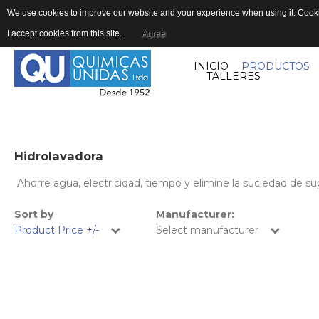
We use cookies to improve our website and your experience when using it. Cookie
I accept cookies from this site.
Agree
INICIO
PRODUCTOS
TALLERES
Hidrolavadora
Ahorre agua, electricidad, tiempo y elimine la suciedad de su
Sort by
Manufacturer:
Product Price +/-
Select manufacturer