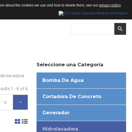
 more about the cookies we use and how to delete them, see our
privacy policy
.
Seleccione
una
Categoría
idrolavadora
Bomba De Agua
sults 1 - 6 of 6
Cortadora De Concreto
6
Generador
Hidrolavadora