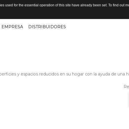
s used for the essential operation of this site have already been set. To find out
EMPRESA
DISTRIBUIDORES
perficies y espacios reducidos en su hogar con la ayuda de una h
Re