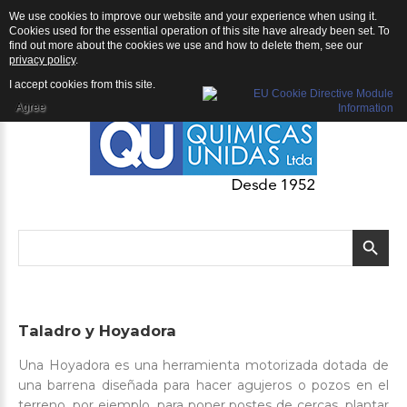
We use cookies to improve our website and your experience when using it.
QU | Productos
Cookies used for the essential operation of this site have already been set. To
find out more about the cookies we use and how to delete them, see our
privacy policy
.
I accept cookies from this site.
Agree
Taladro
y
Hoyadora
Una Hoyadora es una herramienta motorizada dotada de
una barrena diseñada para hacer agujeros o pozos en el
terreno, por ejemplo, para poner postes de cercas, plantar