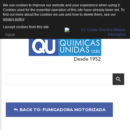
We use cookies to improve our website and your experience when using it.
Fumigadora Motorizada: Fumigadora Motorizada ECHO DM-6120
Cookies used for the essential operation of this site have already been set. To
find out more about the cookies we use and how to delete them, see our
privacy policy
.
I accept cookies from this site.
Agree
BACK TO: FUMIGADORA MOTORIZADA