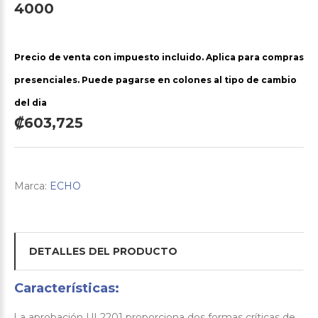
4000
Precio de venta con impuesto incluido. Aplica para compras
presenciales. Puede pagarse en colones al tipo de cambio
del dia
₡603,725
Marca:
ECHO
DETALLES DEL PRODUCTO
Características:
La aprobación UL2201 proporciona dos formas críticas de
·