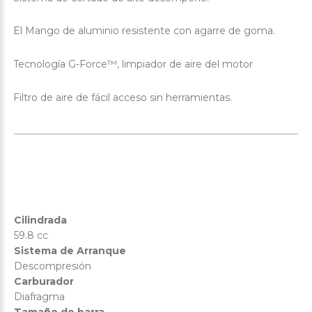
El Mango de aluminio resistente con agarre de goma.
·
Tecnología G-Force™, limpiador de aire del motor
·
Filtro de aire de fácil acceso sin herramientas.
·
Cilindrada
59.8 cc
Sistema de Arranque
Descompresión
Carburador
Diafragma