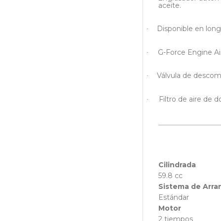
aceite.
Disponible en longi
·
G-Force Engine Air
·
Válvula de descompr
·
Filtro de aire de d
·
Cilindrada
59.8 cc
Sistema de Arr
Estándar
Motor
2 tiempos