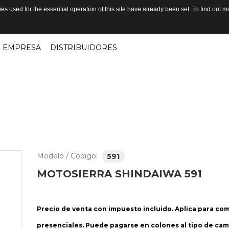
s used for the essential operation of this site have already been set. To find out
EMPRESA
DISTRIBUIDORES
Modelo / Código:
591
MOTOSIERRA
SHINDAIWA
591
Precio de venta con impuesto incluido. Aplica para co
presenciales. Puede pagarse en colones al tipo de cam