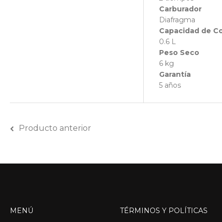
Carburador
Diafragma
Capacidad de C
0.6 L
Peso Seco
6 kg
Garantía
5 años
Producto anterior
MENÚ
TÉRMINOS
Y
POLÍTICAS