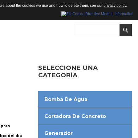
 more about the cookies we use and how to delete them, see our
privacy policy
.
SELECCIONE
UNA
CATEGORÍA
Bomba De Agua
Cortadora De Concreto
mpras
Generador
bio del dia