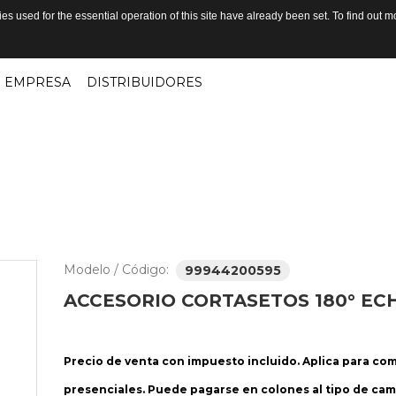
s used for the essential operation of this site have already been set. To find out
EMPRESA
DISTRIBUIDORES
Modelo / Código:
99944200595
ACCESORIO
CORTASETOS
180°
EC
Precio de venta con impuesto incluido. Aplica para co
presenciales. Puede pagarse en colones al tipo de cam