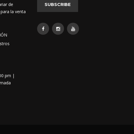
riar de
SUBSCRIBE
 para la venta
IÓN
stros
:00 pm |
ornada