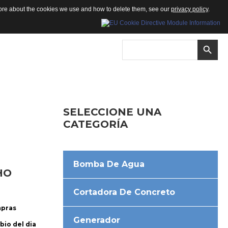
 more about the cookies we use and how to delete them, see our
privacy policy
.
SELECCIONE
UNA
CATEGORÍA
Bomba De Agua
HO
Cortadora De Concreto
mpras
Generador
bio del dia