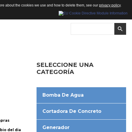
 more about the cookies we use and how to delete them, see our
privacy policy
.
SELECCIONE
UNA
CATEGORÍA
Bomba De Agua
Cortadora De Concreto
mpras
Generador
bio del dia