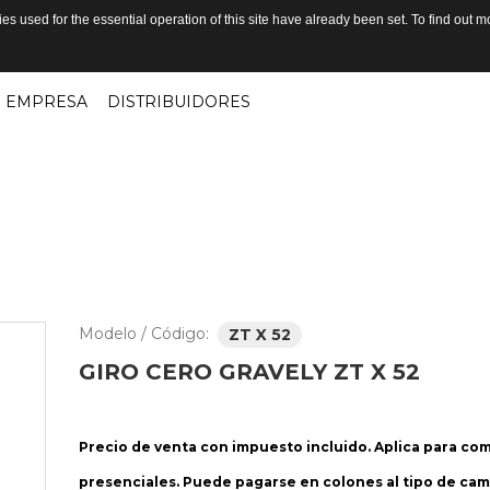
s used for the essential operation of this site have already been set. To find out
EMPRESA
DISTRIBUIDORES
Modelo / Código:
ZT X 52
GIRO
CERO
GRAVELY
ZT
X
52
Precio de venta con impuesto incluido. Aplica para co
presenciales. Puede pagarse en colones al tipo de cam