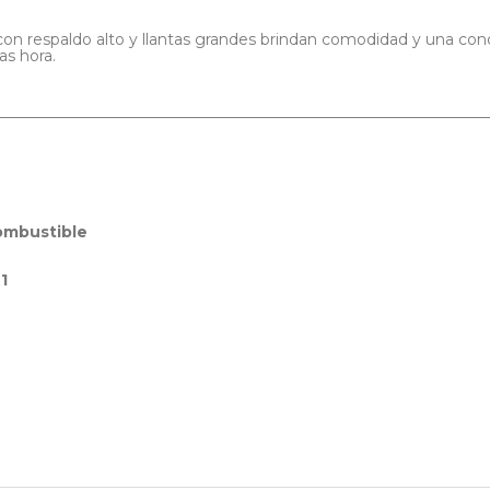
 con respaldo alto y llantas grandes brindan comodidad y una co
as hora.
________________________________________________________________
ombustible
1