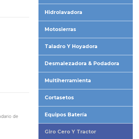
Hidrolavadora
Motosierras
Taladro Y Hoyadora
Desmalezadora & Podadora
Multiherramienta
Cortasetos
Equipos Batería
ndario de
Giro Cero Y Tractor