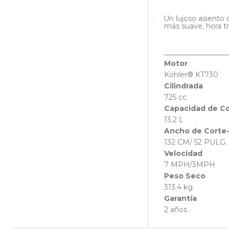
Un lujoso asiento
·
más suave, hora tr
__________________
Motor
Kohler® KT730
Cilindrada
725 cc
Capacidad de C
13.2 L
Ancho de Corte-
132 CM/ 52 PULG.
Velocidad
7 MPH/3MPH
Peso Seco
313.4 kg
Garantía
2 años