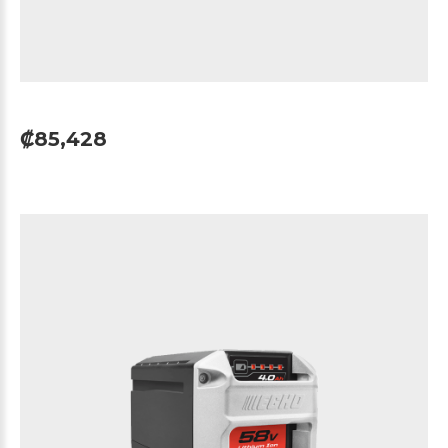
₡85,428