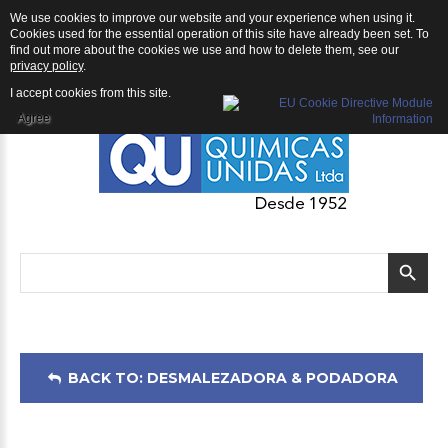
We use cookies to improve our website and your experience when using it.
Desmalezadora & Podadora: Desmalezadora Shindaiwa B450
Cookies used for the essential operation of this site have already been set. To
find out more about the cookies we use and how to delete them, see our
privacy policy
.
I accept cookies from this site.
Agree
BACK TO: DESMALEZADORA & PODADORA