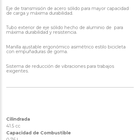
Eje de transmisión de acero sólido para mayor capacidad
·
de carga y máxima durabilidad.
Tubo exterior de eje sólido hecho de aluminio de para
·
máxima durabilidad y resistencia.
Manilla ajustable ergonómico asimétrico estilo bicicleta
·
con empuñaduras de goma.
Sistema de reducción de vibraciones para trabajos
·
exigentes
.
Cilindrada
41.5 cc
Capacidad de Combustible
0.76 l