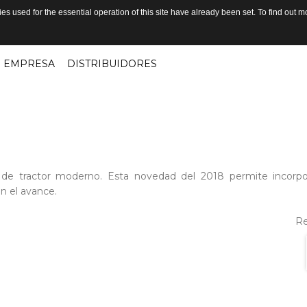
s used for the essential operation of this site have already been set. To find out
EMPRESA
DISTRIBUIDORES
s de tractor moderno. Esta novedad del 2018 permite incor
n el avance.
Re