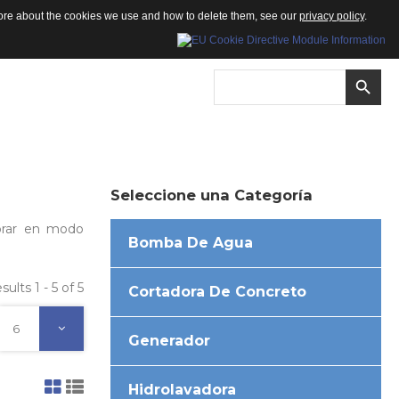
 more about the cookies we use and how to delete them, see our
privacy policy
.
Seleccione
una
Categoría
porar en modo
Bomba De Agua
sults 1 - 5 of 5
Cortadora De Concreto
6
Generador
Hidrolavadora