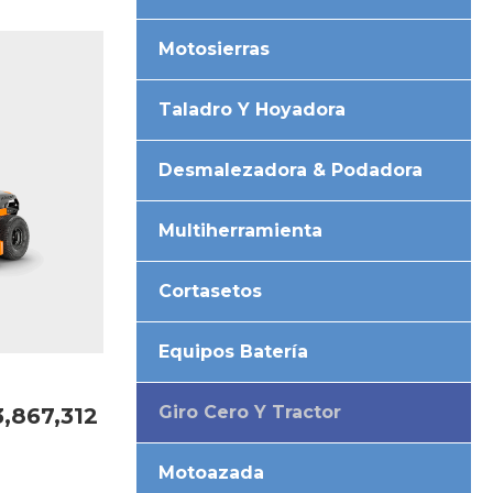
Motosierras
Taladro Y Hoyadora
Desmalezadora & Podadora
Multiherramienta
Cortasetos
Equipos Batería
Giro Cero Y Tractor
3,867,312
Motoazada