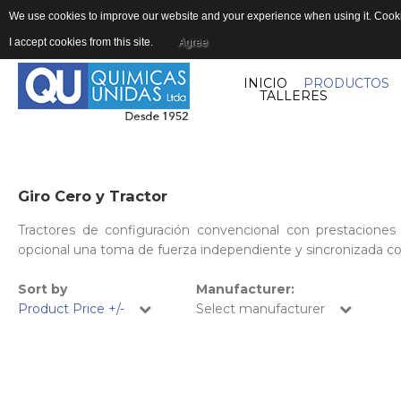
We use cookies to improve our website and your experience when using it. Cookie
I accept cookies from this site.
Agree
INICIO
PRODUCTOS
TALLERES
Giro
Cero
y
Tractor
Tractores de configuración convencional con prestacione
opcional una toma de fuerza independiente y sincronizada co
Sort by
Manufacturer:
Product Price +/-
Select manufacturer