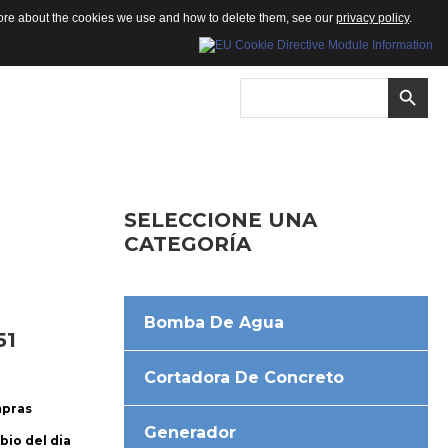
 more about the cookies we use and how to delete them, see our
privacy policy
.
SELECCIONE
UNA
CATEGORÍA
Bomba De Agua
51
Cortadora De Concreto
mpras
Generador
bio del dia