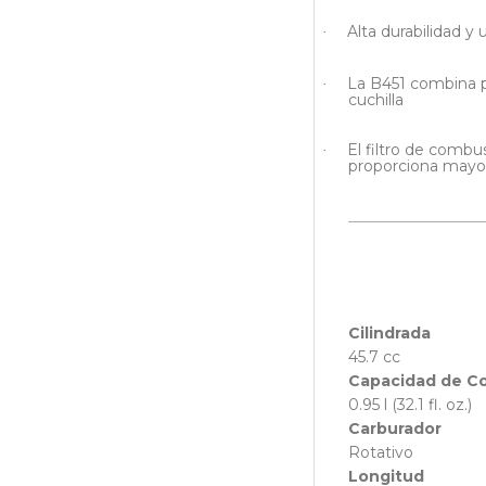
Alta durabilidad y
·
La B451 combina p
·
cuchilla
El filtro de combu
·
proporciona mayo
Cilindrada
45.7 cc
Capacidad de C
0.95 l (32.1 fl. oz.)
Carburador
Rotativo
Longitud