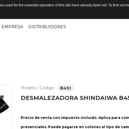
s used for the essential operation of this site have already been set. To find out
EMPRESA
DISTRIBUIDORES
Modelo / Código:
B451
DESMALEZADORA
SHINDAIWA
B4
Precio de venta con impuesto incluido. Aplica para co
presenciales. Puede pagarse en colones al tipo de cam