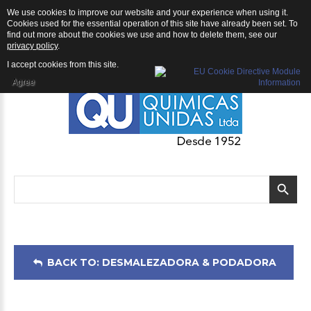
We use cookies to improve our website and your experience when using it.
Desmalezadora & Podadora: Desmalezadora Shindaiwa B530
Cookies used for the essential operation of this site have already been set. To
find out more about the cookies we use and how to delete them, see our
privacy policy
.
I accept cookies from this site.
Agree
BACK TO: DESMALEZADORA & PODADORA