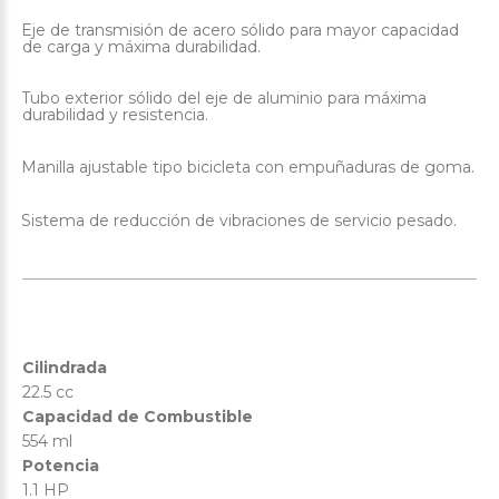
Eje de transmisión de acero sólido para mayor capacidad
·
de carga y máxima durabilidad.
Tubo exterior sólido del eje de aluminio para máxima
·
durabilidad y resistencia.
Manilla ajustable tipo bicicleta con empuñaduras de goma.
·
Sistema de reducción de vibraciones de servicio pesado.
·
Cilindrada
22.5 cc
Capacidad de Combustible
554 ml
Potencia
1.1 HP