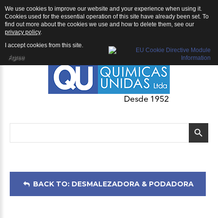
We use cookies to improve our website and your experience when using it.
Desmalezadora & Podadora: Desmalezadora Shindaiwa C230
Cookies used for the essential operation of this site have already been set. To
find out more about the cookies we use and how to delete them, see our
privacy policy
.
I accept cookies from this site.
Agree
BACK TO: DESMALEZADORA & PODADORA