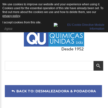
We use cookies to improve our website and your experience when using it.
Desmalezadora & Podadora: Desmalezadora Shindaiwa C350
Cookies used for the essential operation of this site have already been set. To
find out more about the cookies we use and how to delete them, see our
privacy policy
.
I accept cookies from this site.
Agree
BACK TO: DESMALEZADORA & PODADORA