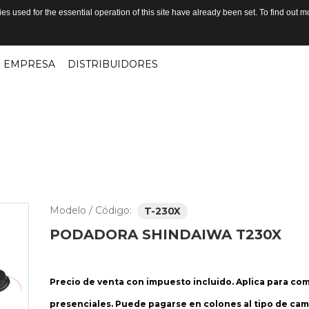
s used for the essential operation of this site have already been set. To find out
EMPRESA
DISTRIBUIDORES
Modelo / Código:
T-230X
PODADORA
SHINDAIWA
T230X
Precio de venta con impuesto incluido. Aplica para co
presenciales. Puede pagarse en colones al tipo de cam