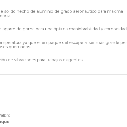
eje sólido hecho de aluminio de grado aeronáutico para máxima
tencia.
n agarre de goma para una óptima maniobrabilidad y comodidad
mperatura ya que el empaque del escape al ser más grande pe
gases quemados.
ón de vibraciones para trabajos exigentes.
Walbro
anque