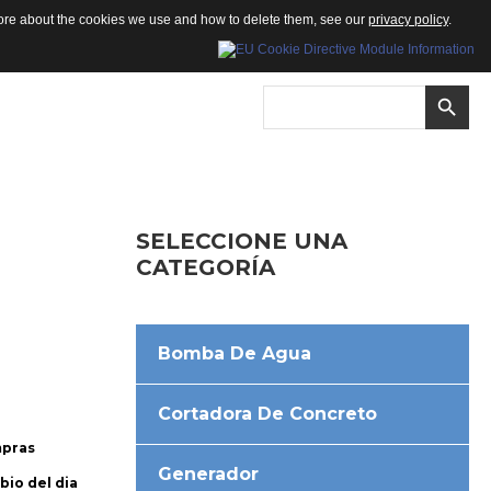
 more about the cookies we use and how to delete them, see our
privacy policy
.
SELECCIONE
UNA
CATEGORÍA
Bomba De Agua
Cortadora De Concreto
mpras
Generador
bio del dia