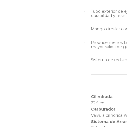
Tubo exterior de 
·
durabilidad y resis
Mango circular co
·
Produce menos te
·
mayor salida de 
Sistema de reducci
·
Cilindrada
22,5 cc
Carburador
Válvula cilíndrica 
Sistema de Arr