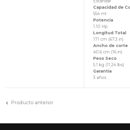
Estandar
Capacidad de C
554 ml
Potencia
1.10 Hp
Longitud Total
171 cm (67.3 in)
Ancho de corte
40.6 cm (16 in)
Peso Seco
5.1 kg (11.24 lbs)
Garantía
3 años
Producto anterior