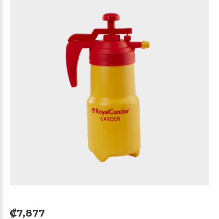
₡7,877