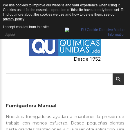
We use cookies to improve our website and your experience when using it.
QU | Productos
Cookies used for the essential operation of this site have already been set. To
find out more about the cookies we use and how to delete them, see our
privacy policy
.
I accept cookies from this site.
Agree
Fumigadora
Manual
Nuestras fumigadoras ayudan a mantener la presión de
trabajo con menos esfuerzo. Desde pequeñas plantas
hasta grandes plantaciones y cualquier otra aplicación, usa