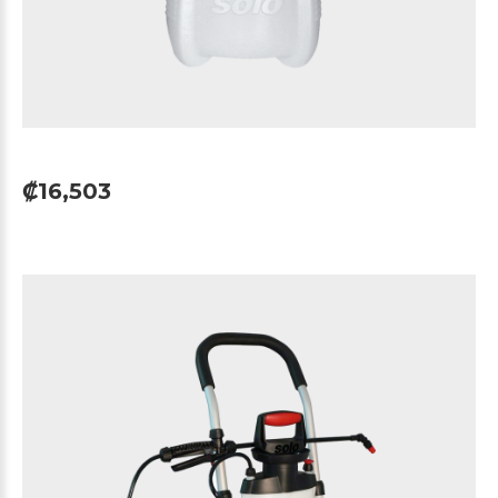
₡16,503