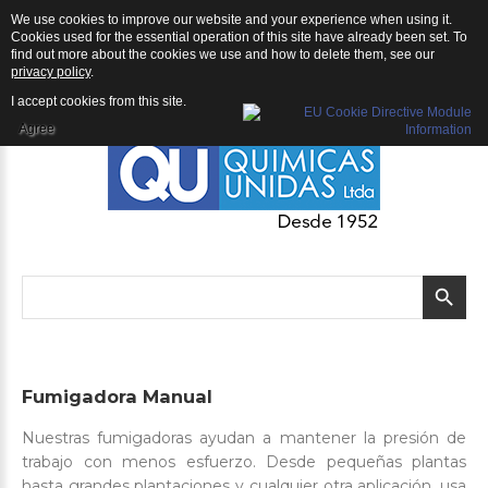
We use cookies to improve our website and your experience when using it.
QU | Productos
Cookies used for the essential operation of this site have already been set. To
find out more about the cookies we use and how to delete them, see our
privacy policy
.
I accept cookies from this site.
Agree
Fumigadora
Manual
Nuestras fumigadoras ayudan a mantener la presión de
trabajo con menos esfuerzo. Desde pequeñas plantas
hasta grandes plantaciones y cualquier otra aplicación, usa