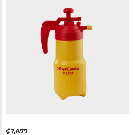
₡7,877