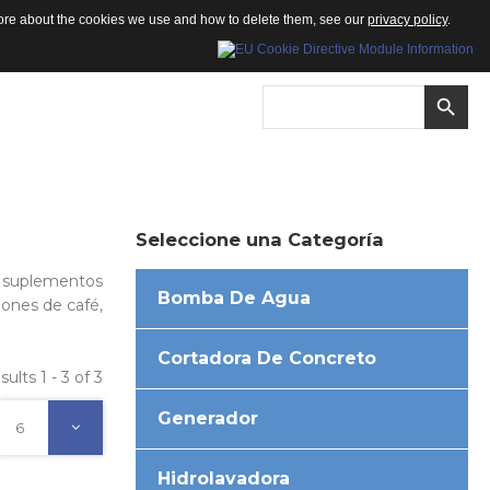
 more about the cookies we use and how to delete them, see our
privacy policy
.
Seleccione
una
Categoría
y suplementos
Bomba De Agua
iones de café,
Cortadora De Concreto
sults 1 - 3 of 3
Generador
6
Hidrolavadora