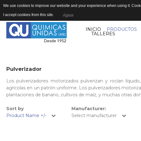
We use cookies to improve our website and your experience when using it. Cookie
I accept cookies from this site.
Agree
INICIO
PRODUCTOS
TALLERES
Pulverizador
Los pulverizadores motorizados pulverizan y rocían líqui
agrícolas en un patrón uniforme. Los pulverizadores motoriza
plantaciones de banano, cultivos de maíz, y muchas otras donde
Sort by
Manufacturer:
Product Name +/-
Select manufacturer