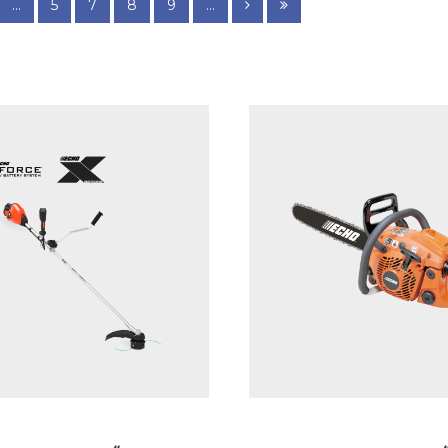
...
5
7
8
9
...