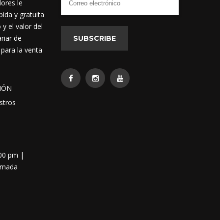
dores le
ida y gratuita
 el valor del
riar de
SUBSCRIBE
 para la venta
IÓN
stros
:00 pm |
ornada