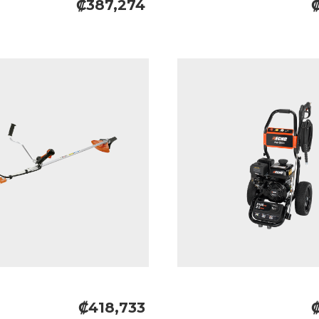
₡387,274
₡418,733