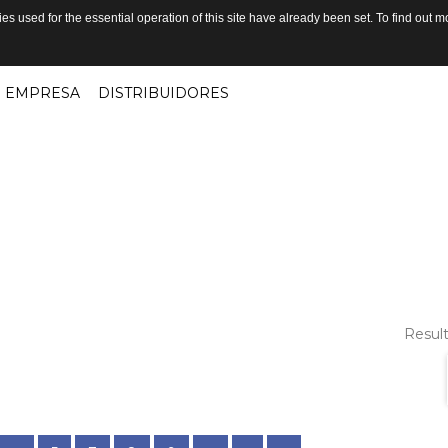
s used for the essential operation of this site have already been set. To find out
EMPRESA
DISTRIBUIDORES
Result