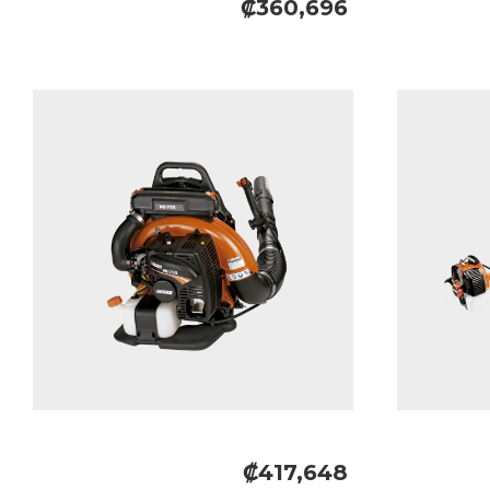
₡360,696
₡417,648