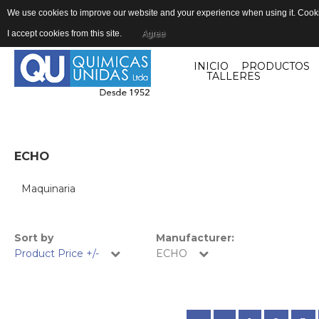
We use cookies to improve our website and your experience when using it. Cookie
I accept cookies from this site.
Agree
INICIO
PRODUCTOS
TALLERES
ECHO
Maquinaria
Sort by
Manufacturer:
Product Price +/-
ECHO