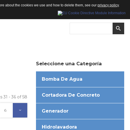
 more about the cookies we use and how to delete them, see our
privacy policy
.
Seleccione
una
Categoría
Bomba De Agua
Cortadora De Concreto
s 31 - 36 of 58
6
Generador
Hidrolavadora