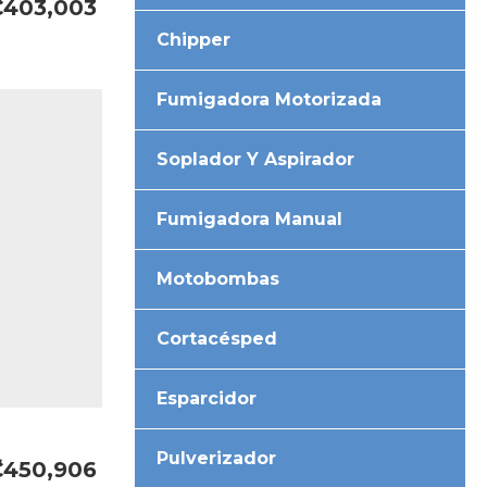
₡403,003
Chipper
Fumigadora Motorizada
Soplador Y Aspirador
Fumigadora Manual
Motobombas
Cortacésped
Esparcidor
Pulverizador
₡450,906