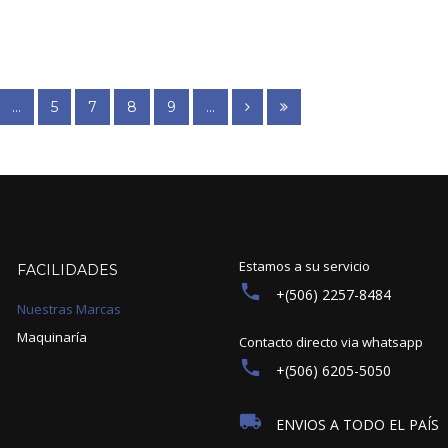
...
5
7
8
9
...
Estamos a su servicio
FACILIDADES
+(506) 2257-8484
Nuestras Marcas
Maquinaría
Contacto directo via whatsapp
+(506) 6205-5050
ENVIOS A TODO EL PAÍS