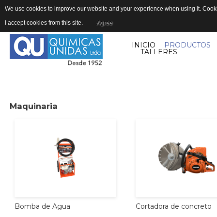
We use cookies to improve our website and your experience when using it. Cookie
I accept cookies from this site.
Agree
INICIO
PRODUCTOS
TALLERES
Maquinaria
Cortadora
de
concreto
Bomba
de
Agua