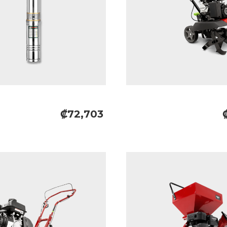
₡72,703