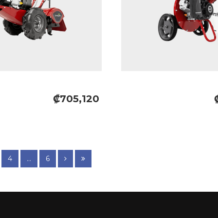
₡705,120
4
...
6