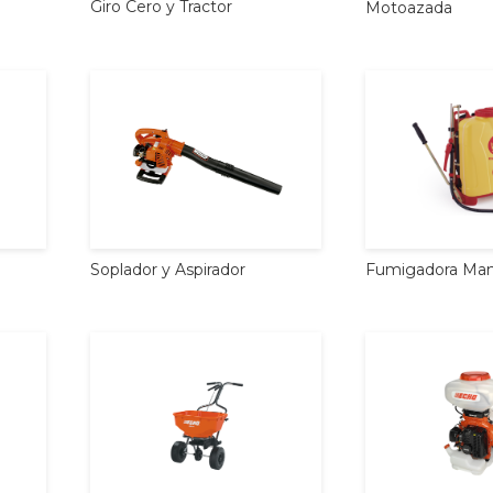
Giro
Cero
y
Tractor
Motoazada
Soplador
y
Aspirador
Fumigadora
Man