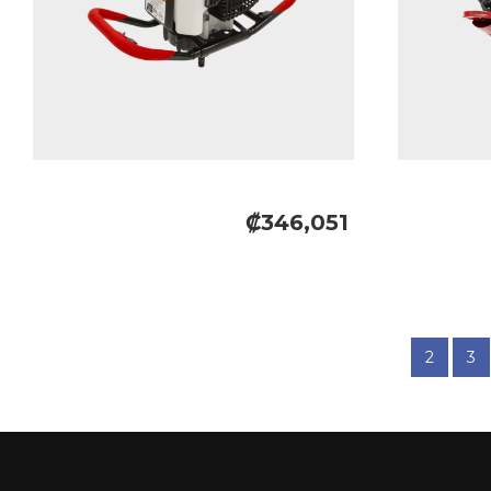
₡346,051
2
3