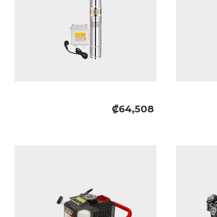
₡64,508