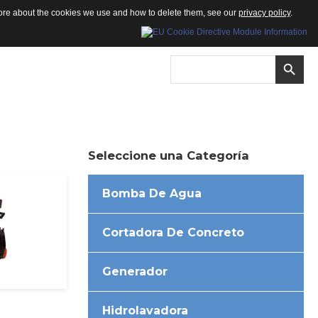
 more about the cookies we use and how to delete them, see our
privacy policy
.
Seleccione
una
Categoría
Bomba De Agua
Cortadora De Concreto
Generador
Hidrolavadora