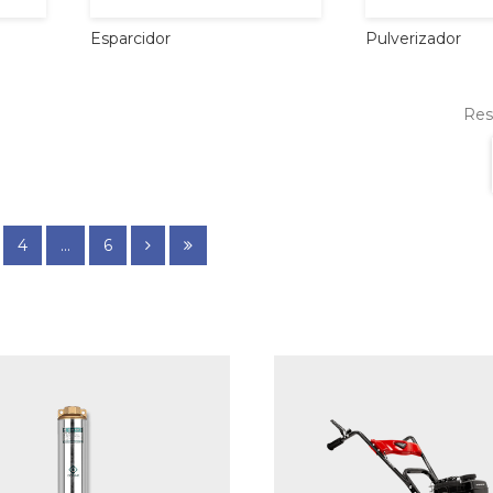
Esparcidor
Pulverizador
Resu
4
...
6