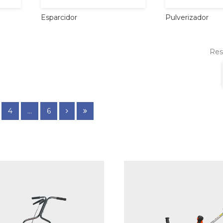
Esparcidor
Pulverizador
Resu
4
...
6