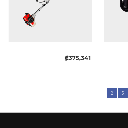
₡375,341
2
3