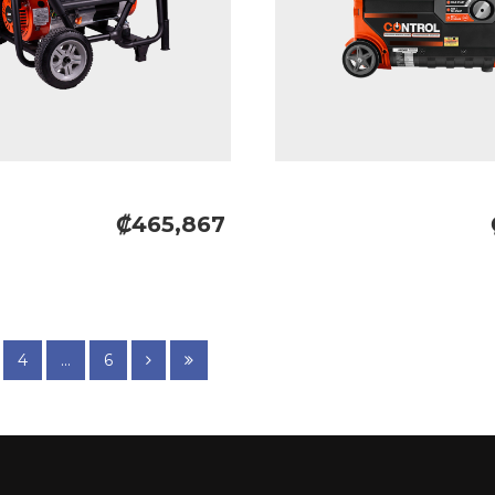
₡465,867
4
...
6