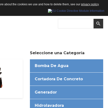
 more about the cookies we use and how to delete them, see our
privacy policy
.
Seleccione
una
Categoría
Bomba De Agua
Cortadora De Concreto
Generador
Hidrolavadora