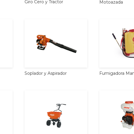
Giro
Cero
y
Tractor
Motoazada
Soplador
y
Aspirador
Fumigadora
Man