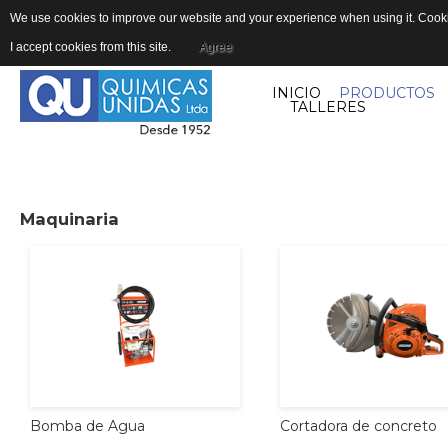
We use cookies to improve our website and your experience when using it. Cookie
I accept cookies from this site.
Agree
INICIO
PRODUCTOS
TALLERES
Maquinaria
Cortadora
de
concreto
Bomba
de
Agua