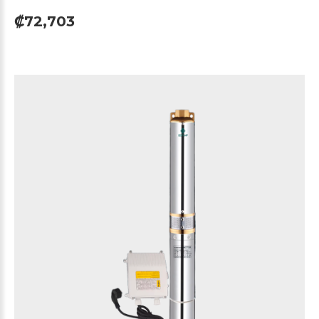
₡72,703