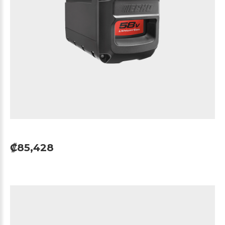
₡85,428