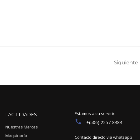
Siguiente
Estamos a su servicio
FACILIDADES
+(506) 2257-8484
Nuestras Marcas
Maquinaría
Contacto directo via whatsapp