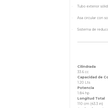
Tubo exterior sóli
·
Asa circular con 
·
Sistema de reducci
·
Cilindrada
33.6 cc
Capacidad de C
1.20 Lts
Potencia
1.84 hp
Longitud Total
110 cm (43.3 in)