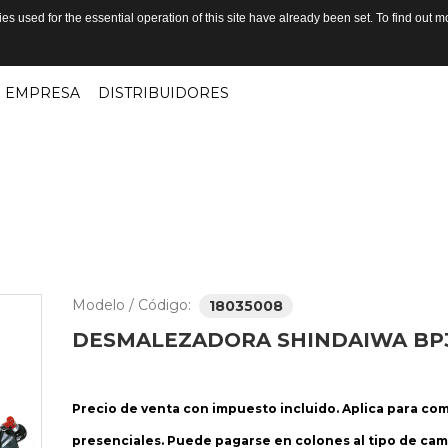
s used for the essential operation of this site have already been set. To find out
EMPRESA
DISTRIBUIDORES
Modelo / Código:
18035008
DESMALEZADORA
SHINDAIWA
BP
Precio de venta con impuesto incluido. Aplica para co
presenciales. Puede pagarse en colones al tipo de cam