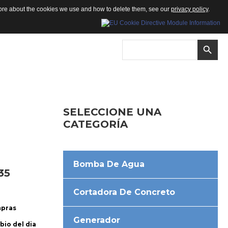
 more about the cookies we use and how to delete them, see our
privacy policy
.
SELECCIONE
UNA
CATEGORÍA
Bomba De Agua
35
Cortadora De Concreto
mpras
Generador
bio del dia