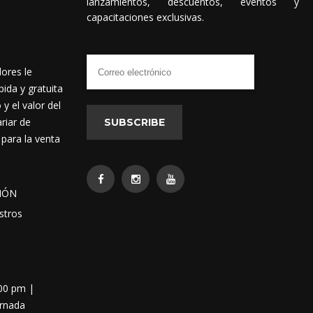
lanzamientos, descuentos, eventos y
capacitaciones exclusivas.
dores le
ida y gratuita
 el valor del
riar de
SUBSCRIBE
 para la venta
IÓN
stros
:00 pm |
ornada