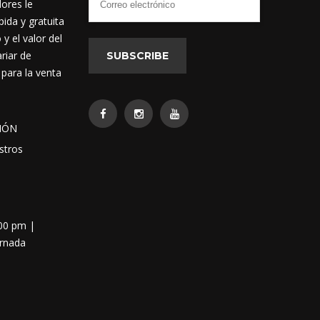
dores le
ida y gratuita
 el valor del
riar de
SUBSCRIBE
 para la venta
IÓN
stros
:00 pm |
ornada