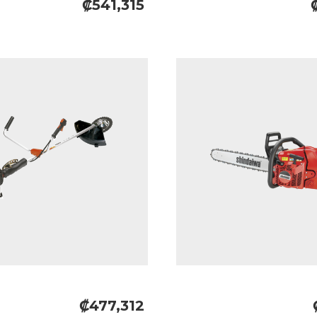
₡541,315
₡477,312